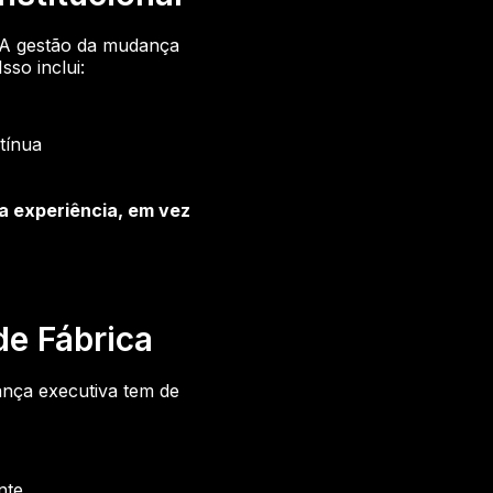
. A gestão da mudança
sso inclui:
ntínua
a experiência, em vez
de Fábrica
ança executiva tem de
nte