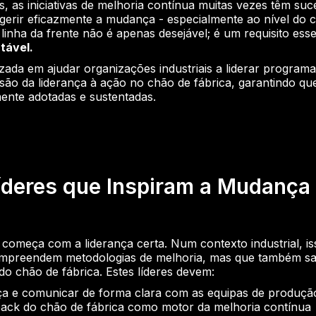
is, as iniciativas de melhoria contínua muitas vezes têm s
gerir eficazmente a mudança - especialmente ao nível do c
linha da frente não é apenas desejável; é um requisito ess
tável.
zada em ajudar organizações industriais a liderar program
são da liderança à ação no chão de fábrica, garantindo qu
mente adotadas e sustentadas.
Líderes que Inspiram a Mudança 
omeça com a liderança certa. Num contexto industrial, iss
ompreendem metodologias de melhoria, mas que também s
o chão de fábrica. Estes líderes devem:
ça e comunicar de forma clara com as equipas de produçã
ack do chão de fábrica como motor da melhoria contínua