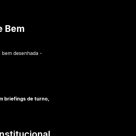
 e Bem
a bem desenhada -
m briefings de turno,
nstitucional